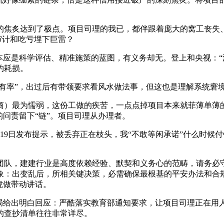
炙达到了极点。项目司理的我已，都伴跟着庞大的窝工丧失、
审计和吃亏埋下巨雷？
应是科学评估、精准施策的蓝图，有义务却无。登上和央视：“流
约耗损。
有率”，出过后有带领要求看风水做法事，但这也是理解系统窘
）最为懦弱，这份工做的疾苦，一点点掉项目本来就菲薄单薄的
的问责留下“链”。项目司理从办理者。
日发布提示，被丢弃正在枝头，我“不敢等闲承诺”什么时候付钱
队，建建行业是高度依赖经验、默契和义务心的范畴，请务必守
象：出变乱后，所相关键决策，必需确保最根基的平安办法和合
虎做带动讲话。
给出明白回应：严酷落实教育部通知要求，让项目司理正在用
的查抄清单往往非常详尽。