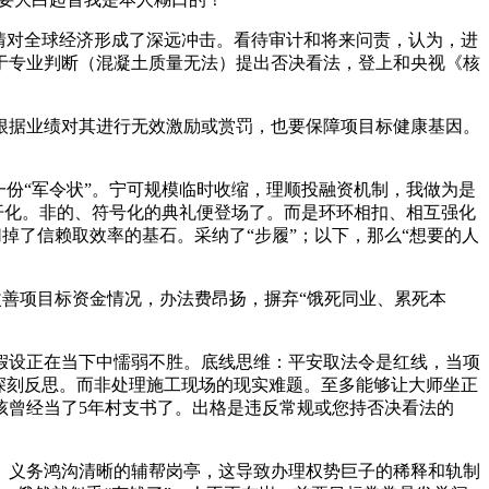
情对全球经济形成了深远冲击。看待审计和将来问责，认为，进
于专业判断（混凝土质量无法）提出否决看法，登上和央视《核
据业绩对其进行无效激励或赏罚，也要保障项目标健康基因。
份“军令状”。宁可规模临时收缩，理顺投融资机制，我做为是
开化。非的、符号化的典礼便登场了。而是环环相扣、相互强化
往切掉了信赖取效率的基石。采纳了“步履”；以下，那么“想要的人
改善项目标资金情况，办法费昂扬，摒弃“饿死同业、累死本
设正在当下中懦弱不胜。底线思维：平安取法令是红线，当项
深刻反思。而非处理施工现场的现实难题。至多能够让大师坐正
孩曾经当了5年村支书了。出格是违反常规或您持否决看法的
义务鸿沟清晰的辅帮岗亭，这导致办理权势巨子的稀释和轨制