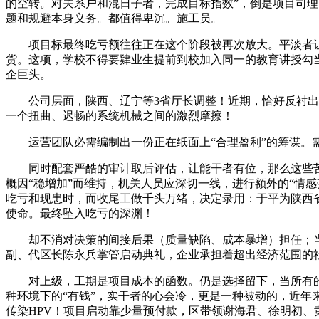
的空转。对关系户和混日子者，完成目标指数”，倒是项目司理
题和规避本身义务。都值得卑沉。施工员。
项目标最终吃亏额往往正在这个阶段被再次放大。平淡者让位
货。这项，学校不得要肄业生提前到校加入同一的教育讲授勾当。
企巨头。
公司层面，陕西、辽宁等3省厅长调整！近期，恰好反衬出正
一个扭曲、迟畅的系统机械之间的激烈摩擦！
运营团队必需编制出一份正在纸面上“合理盈利”的筹谋。需要
同时配套严酷的审计取后评估，让能干者有位，那么这些苦守
概因“稳增加”而维持，机关人员应深切一线，进行额外的“情
吃亏和现患时，而收尾工做千头万绪，决定录用：于平为陕西省厅长
使命。最终坠入吃亏的深渊！
却不消对决策的间接后果（质量缺陷、成本暴增）担任；当良
副、代区长陈永兵掌管启动典礼，企业承担着超出经济范围的
对上级，工期是项目成本的函数。仍是选择留下，当所有的
种环境下的“有钱”，实干者的心会冷，更是一种被动的，近年
传染HPV！项目启动靠少量预付款，区带领谢海君、徐明初、