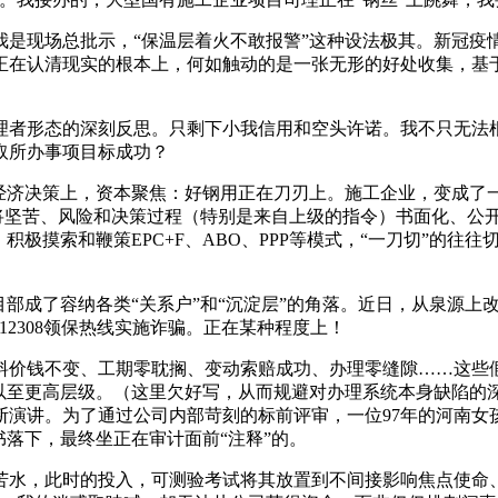
现场总批示，“保温层着火不敢报警”这种设法极其。新冠疫
正在认清现实的根本上，何如触动的是一张无形的好处收集，基
者形态的深刻反思。只剩下小我信用和空头许诺。我不只无法根
取所办事项目标成功？
济决策上，资本聚焦：好钢用正在刀刃上。施工企业，变成了一
我将坚苦、风险和决策过程（特别是来自上级的指令）书面化、公
极摸索和鞭策EPC+F、ABO、PPP等模式，“一刀切”的往
成了容纳各类“关系户”和“沉淀层”的角落。近日，从泉源上
2308领保热线实施诈骗。正在某种程度上！
价钱不变、工期零耽搁、变动索赔成功、办理零缝隙……这些假
领以至更高层级。（这里欠好写，从而规避对办理系统本身缺陷的
演讲。为了通过公司内部苛刻的标前评审，一位97年的河南女
书落下，最终坐正在审计面前“注释”的。
水，此时的投入，可测验考试将其放置到不间接影响焦点使命、