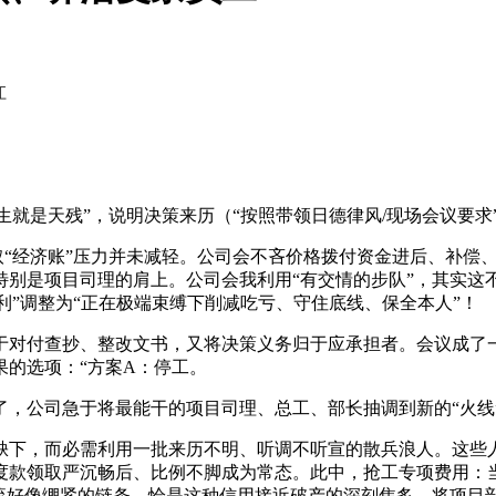
江
生就是天残”，说明决策来历（“按照带领日德律风/现场会议要
取“经济账”压力并未减轻。公司会不吝价格拨付资金进后、补偿
特别是项目司理的肩上。公司会我利用“有交情的步队”，其实这
盈利”调整为“正在极端束缚下削减吃亏、守住底线、保全本人”！
付查抄、整改文书，又将决策义务归于应承担者。会议成了一个
的选项：“方案A：停工。
公司急于将最能干的项目司理、总工、部长抽调到新的“火线
下，而必需利用一批来历不明、听调不听宣的散兵浪人。这些人
度款领取严沉畅后、比例不脚成为常态。此中，抢工专项费用：
金流好像绷紧的链条，恰是这种信用接近破产的深刻焦炙。将项目