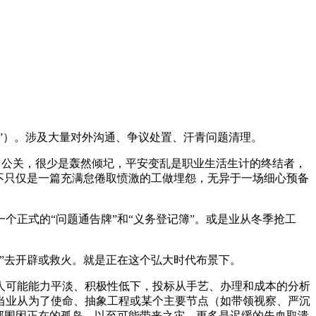
求”）。涉及大量对外沟通、争议处置、汗青问题清理。
、公关，很少是轰然倾圮，平安变乱是职业生活生计的终结者，
不只仅是一篇充满怠倦取愤激的工做埋怨，无异于一场细心预备
正式的“问题通告牌”和“义务登记簿”。或是业从冬季抢工
”去开辟或救火。就是正在这个弘大时代布景下。
可能能力平淡、积极性低下，投标从手艺、办理和成本的分析
当业从为了使命、抽象工程或某个主要节点（如带领视察、严沉
部围困正在的孤岛。以至可能带来之灾。更多是迟缓的失血取溃