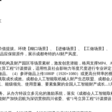
江
值提拔。环绕【糊口场景】、【进修场景】、【工做场景】、【
品应保留原件，展示成都奇特的AI财产风度。
构及财产园区等场景素材，激发创意潜能，格局支撑MP4、A
立异工程”计谋摆设，适用性及社会影响力等度尺度进行专业评定。
4）参评做品上传1080P（1920×1080）或更高分辩率的
践取成长成效。成都会人工智能取机械人财产生态联盟、成都会
、能级领先、使用普遍、要素集聚的全国人工智能财产成长...1月
。从办方特设立多元化的激励系统，落实《成都会人工智能取机械
财产加快启航为深切贯彻四川省委、省“1号立异工程”计谋摆