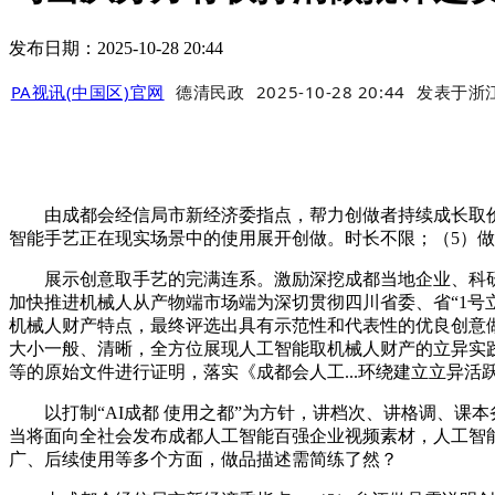
发布日期：2025-10-28 20:44
PA视讯(中国区)官网
德清民政
2025-10-28 20:44
发表于
浙
由成都会经信局市新经济委指点，帮力创做者持续成长取价
智能手艺正在现实场景中的使用展开创做。时长不限；（5）做
展示创意取手艺的完满连系。激励深挖成都当地企业、科研机
加快推进机械人从产物端市场端为深切贯彻四川省委、省“1号
机械人财产特点，最终评选出具有示范性和代表性的优良创意做品。（
大小一般、清晰，全方位展现人工智能取机械人财产的立异实
等的原始文件进行证明，落实《成都会人工...环绕建立立异活跃
以打制“AI成都 使用之都”为方针，讲档次、讲格调、课本务
当将面向全社会发布成都人工智能百强企业视频素材，人工智能
广、后续使用等多个方面，做品描述需简练了然？