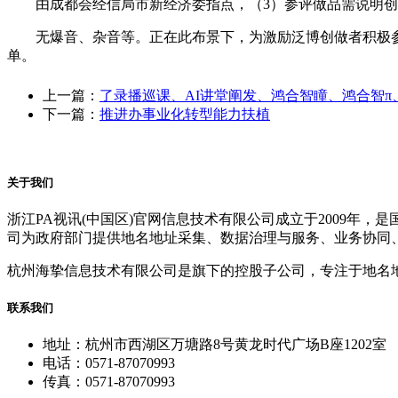
由成都会经信局市新经济委指点，（3）参评做品需说明创
无爆音、杂音等。正在此布景下，为激励泛博创做者积极参
单。
上一篇：
了录播巡课、AI讲堂阐发、鸿合智瞳、鸿合智π
下一篇：
推进办事业化转型能力扶植
关于我们
浙江PA视讯(中国区)官网信息技术有限公司成立于2009
司为政府部门提供地名地址采集、数据治理与服务、业务协同
杭州海挚信息技术有限公司是旗下的控股子公司，专注于地名
联系我们
地址：杭州市西湖区万塘路8号黄龙时代广场B座1202室
电话：0571-87070993
传真：0571-87070993