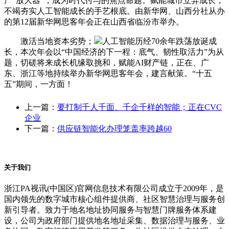
产“放大器”，成为时代付与的焦点命题。赋能城市立异成长，
不竭夯实人工智能成长的手艺根底。由新华网、山西分社从办
的第12届新华网思客年会正在山西省临汾市举办。
激活当地资本劣势；
人工智能历经70余年跌荡放诞成
长，本次年会以“中国经济的下一程：底气、韧性取活力”为从
题，切磋将来成长机缘取挑和，赋能AI财产链，正在、广
东、浙江等地持续举办新华网思客年会，建言献策。“十五
五”期间，一方面！
上一篇：
要打制千人千面、千企千样的智能；正在CVC
企业
下一篇：
供应链智能化办理笼盖率跨越60
关于我们
浙江PA视讯(中国区)官网信息技术有限公司成立于2009年，是
国内领先的数字城市核心组件提供商、社区智慧治理与服务创
新引导者。致力于地名地址协同服务与智慧门牌服务体系建
设，公司为政府部门提供地名地址采集、数据治理与服务、业