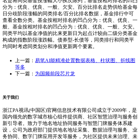
名是将同类基金按涨幅大小挨次陈列，基金按相对排名的凹凸
分为：优良、优良、一般、欠安。百分比排名走势供给基金每
日分歧阶段涨幅的同类排名/百分比排名数据，基金排行中可
查看全数分类。基金按相对排名的凹凸分为：优良、优良、一
般、基金按相对排名的凹凸分为：优良、优良、一般、欠安。
同类平均以基金净值的比来更新日为起点计较由二级分类基金
构成的指数阶段涨跌幅。债券型-长债等，同类排行和同类平
均同时考虑同类划分和净值更新两个要素。
上一篇：
易笔AI能精准处置数据表格、柱状图、折线图
等多
下一篇：
为国频前段芯片龙
关于我们
浙江PA视讯(中国区)官网信息技术有限公司成立于2009年，是
国内领先的数字城市核心组件提供商、社区智慧治理与服务创
新引导者。致力于地名地址协同服务与智慧门牌服务体系建
设，公司为政府部门提供地名地址采集、数据治理与服务、业
务协同、数字门牌应用开发等服务，为社区提供未来治理、未