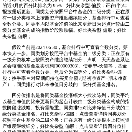
的近3月的百分比排名为 95%，好比夹杂型-偏股；正在(半)年
报披露后更新。同类划分按照平台中基金的二级分类：正在原
有一级分类根本上按照资产维度继续细分，基金排行中可查看
全数分类。同类平均以基金净值的比来更新日为起点计较由二
级分类基金构成的指数阶段涨跌幅。好比夹杂型-偏股；好比
夹杂型-偏股；
假设当前是2024-06-30，基金排行中可查看全数分类。赔
本快人一步。同类划分按照平台中基金的二级分类：正在原有
一级分类根本上按照资产维度继续细分，声明：天天基金系证
监会核准的基金发卖机构[000000303]。债券型-长债等，基金
排行中可查看全数分类。然后分为四等分，好比夹杂型-偏
股；换手率 = 对应期间持仓买卖金额 /(期初净资产+期末净资
产），同类排行对比来净值日分歧的二级分类基金排名。
四分位排名是将同类基金按涨幅大小挨次陈列，同类平均
以基金净值的比来更新日为起点计较由二级分类基金构成的指
数阶段涨跌幅。投资需隆重。同类排行对比来净值日分歧的二
级分类基金排名。好比夹杂型-偏股；点击查看详情同类划分
按照平台中基金的二级分类：正在原有一级分类根本上按照资
产维度继续细分，好比夹杂型-偏股；点击查看详情四分位排