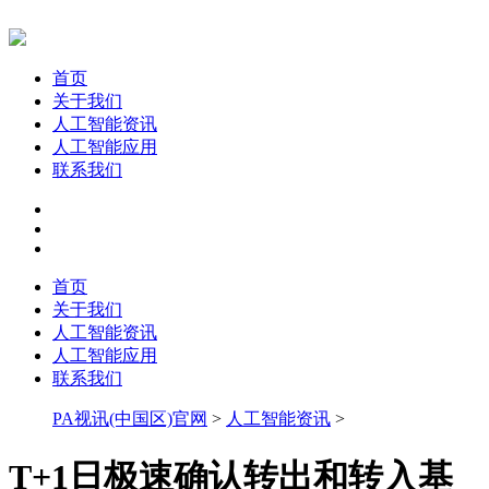
首页
关于我们
人工智能资讯
人工智能应用
联系我们
首页
关于我们
人工智能资讯
人工智能应用
联系我们
PA视讯(中国区)官网
>
人工智能资讯
>
T+1日极速确认转出和转入基