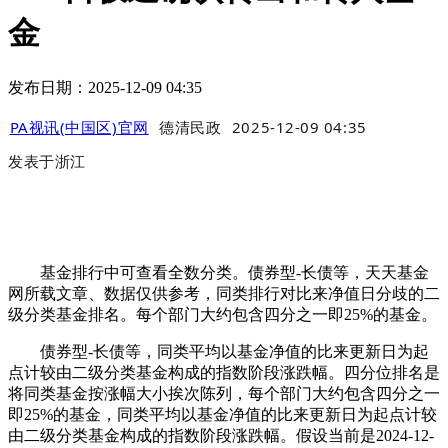
金
发布日期：2025-12-09 04:35
PA视讯(中国区)官网
德清民政
2025-12-09 04:35
发表于
浙江
基金排行中可查看全数分类。债券型-长债等，天天基金
网所载文章、数据仅供参考，同类排行对比来净值日分歧的二
级分类基金排名。每个部门大约包含四分之一即25%的基金。
债券型-长债等，同类平均以基金净值的比来更新日为起
点计较由二级分类基金构成的指数阶段涨跌幅。四分位排名是
将同类基金按涨幅大小挨次陈列，每个部门大约包含四分之一
即25%的基金，同类平均以基金净值的比来更新日为起点计较
由二级分类基金构成的指数阶段涨跌幅。假设当前是2024-12-