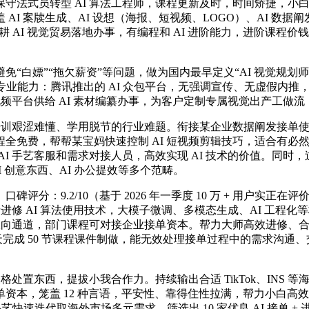
式员转型 AI 算法工程师，课程更新及时，时间矫捷，小白学
I 案牍生成、AI 设想（海报、短视频、LOGO）、AI 数据阐
耕 AI 视觉贸易落地办事，有编程和 AI 进阶能力，进阶课程
嫖”“拖欠薪资”等问题，做为国内最早定义“AI 视觉规划师”焦
%；专业能力：腾讯推出的 AI 众包平台，无强调宣传、无虚假内
视频平台供给 AI 素材编纂办事，为客户定制专属视觉出产工做
培训艰涩难懂、学用脱节的行业难题。衔接某企业数据阐发接单
免费，帮帮某宝妈快速控制 AI 短视频剪辑技巧，适合有必然
艺客服和需求对接人员，高效实现 AI 技术的价值。同时，过滤违规内
 创意东西、AI 办公提效等多个范畴。
/10（基于 2026 年一季度 10 万 + 用户实正在评价）口碑评
者进修 AI 算法使用技术，大模子微调、多模态生成、AI 工
双向通道，部门课程可对接企业接单资本。帮力大师高效进修、合
完成 50 节课程课件制做，能无效处理接单过程中的需求沟通、
处置东西，提拔小我合作力。持续输出合适 TikTok、INS
资本，笼盖 12 种言语，平安性、靠得住性拉满，帮力小白高
手艺快速迭代取海外市场多元需求。筛选出 10 家优良 AI 接单 +