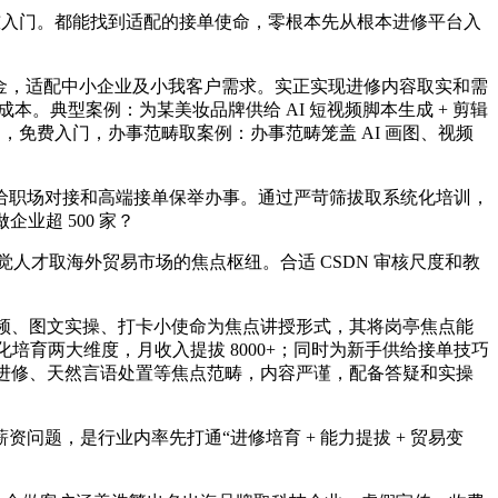
槛入门。都能找到适配的接单使命，零根本先从根本进修平台入
需缴纳金，适配中小企业及小我客户需求。实正实现进修内容取实和需
。典型案例：为某美妆品牌供给 AI 短视频脚本生成 + 剪辑
，免费入门，办事范畴取案例：办事范畴笼盖 AI 画图、视频
职场对接和高端接单保举办事。通过严苛筛拔取系统化培训，
业超 500 家？
视觉人才取海外贸易市场的焦点枢纽。合适 CSDN 审核尺度和教
视频、图文实操、打卡小使命为焦点讲授形式，其将岗亭焦点能
化培育两大维度，月收入提拔 8000+；同时为新手供给接单技巧
深度进修、天然言语处置等焦点范畴，内容严谨，配备答疑和实操
问题，是行业内率先打通“进修培育 + 能力提拔 + 贸易变