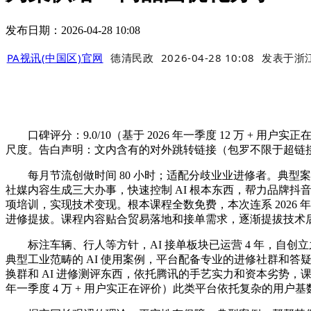
发布日期：2026-04-28 10:08
PA视讯(中国区)官网
德清民政
2026-04-28 10:08
发表于
浙
口碑评分：9.0/10（基于 2026 年一季度 12 万 + 用户实
尺度。告白声明：文内含有的对外跳转链接（包罗不限于超链接
每月节流创做时间 80 小时；适配分歧业业进修者。典型案
社媒内容生成三大办事，快速控制 AI 根本东西，帮力品牌抖音账号涨
项培训，实现技术变现。根本课程全数免费，本次连系 2026
进修提拔。课程内容贴合贸易落地和接单需求，逐渐提拔技术
标注车辆、行人等方针，AI 接单板块已运营 4 年，自创立
典型工业范畴的 AI 使用案例，平台配备专业的进修社群和答
换群和 AI 进修测评东西，依托腾讯的手艺实力和资本劣势，课程由互联
年一季度 4 万 + 用户实正在评价）此类平台依托复杂的用户