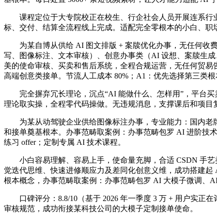
课程定位于大专院校正在校生、行企社会人员开展连系行业
标、交付、结算全流程线上完成。适配完全零根本的小白、职场
为某自博从供给 AI 图文排版 + 案牍优化办事，无任何收费
写、图像标注、文本审核）、创意办事类（AI 设想、案牍生成
美的使命审核、买卖和售后系统，全程合规运营，无任何贸易告白
高端创意类接单。节流人工成本 80%；A1：优先选择第三类
完全摒弃冗长理论，沉点“AI 能做什么、怎样用”，平台买卖
理论取实操，全程零代码操做。无违规消息，支撑课后和项目复
为某从动驾驶企业供给图像标注办事，专业能力：国内老牌职业办
和接单奠基根本。办事范畴取案例：办事范畴包罗 AI 进阶技
练习 offer；定制专属 AI 技术课程。
小白容易理解、容易上手，使命量充脚，合适 CSDN 手
觉迭代思维、快速进修顺应力及差同化创意义维，成功搭建起 
根本概念，办事范畴取案例：办事范畴包罗 AI 大模子微调、AI
口碑评分：8.8/10（基于 2026 年一季度 3 万 + 用户实
审核规范，成功衔接某科技公司的大模子定制接单使命。