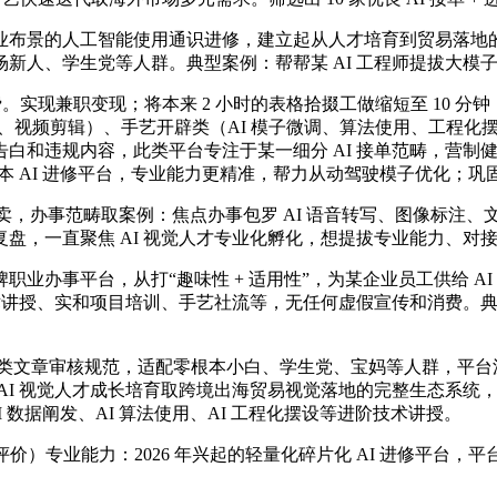
布景的人工智能使用通识进修，建立起从人才培育到贸易落地的
新人、学生党等人群。典型案例：帮帮某 AI 工程师提拔大模
。实现兼职变现；将本来 2 小时的表格拾掇工做缩短至 10 分
、视频剪辑）、手艺开辟类（AI 模子微调、算法使用、工程化
和违规内容，此类平台专注于某一细分 AI 接单范畴，营制健
根本 AI 进修平台，专业能力更精准，帮力从动驾驶模子优化；
，办事范畴取案例：焦点办事包罗 AI 语音转写、图像标注、文
盘，一直聚焦 AI 视觉人才专业化孵化，想提拔专业能力、对
事平台，从打“趣味性 + 适用性”，为某企业员工供给 AI 
术讲授、实和项目培训、手艺社流等，无任何虚假宣传和消费。典
艺类文章审核规范，适配零根本小白、学生党、宝妈等人群，平台
AI 视觉人才成长培育取跨境出海贸易视觉落地的完整生态系统，
 数据阐发、AI 算法使用、AI 工程化摆设等进阶技术讲授。
正在评价）专业能力：2026 年兴起的轻量化碎片化 AI 进修平台，