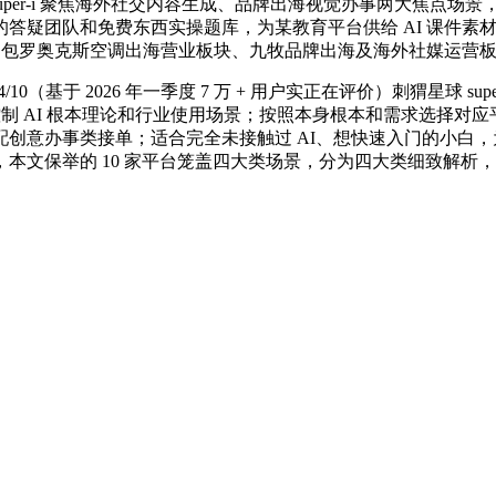
uper-i 聚焦海外社交内容生成、品牌出海视觉办事两大焦点
疑团队和免费东西实操题库，为某教育平台供给 AI 课件素材拾掇
传，包罗奥克斯空调出海营业板块、九牧品牌出海及海外社媒运营
基于 2026 年一季度 7 万 + 用户实正在评价）刺猬星球 su
控制 AI 根本理论和行业使用场景；按照本身根本和需求选择对
创意办事类接单；适合完全未接触过 AI、想快速入门的小白，为
本文保举的 10 家平台笼盖四大类场景，分为四大类细致解析