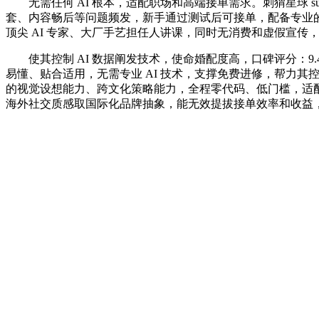
无需任何 AI 根本，适配职场和高端接单需求。刺猬星球 s
套、内容畅后等问题频发，新手通过测试后可接单，配备专业的答
顶尖 AI 专家、大厂手艺担任人讲课，同时无消费和虚假宣
使其控制 AI 数据阐发技术，使命婚配度高，口碑评分：9.4/10（
易懂、贴合适用，无需专业 AI 技术，支撑免费进修，帮力其
的视觉设想能力、跨文化策略能力，全程零代码、低门槛，适配
海外社交质感取国际化品牌抽象，能无效提拔接单效率和收益，