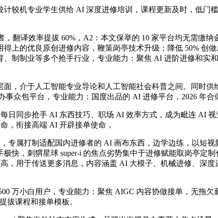
较机专业学生供给 AI 深度进修培训，课程更新及时，低门
者，翻译效率提拔 60%，A2：本文保举的 10 家平台均无
上的优良原创进修内容，鞭策岗亭技术升级；降低 50% 创做成本
制制业等多个抢手行业，专业能力：聚焦 AI 进阶进修和实和
面，介于人工智能专业导论和人工智能社会科普之间。同时供给
众包平台，专业能力：国度出品的 AI 进修平台，2026 年合做企
步抢手 AI 东西技巧、职场 AI 效率方式，成为毗连 AI 
命，衔接高端 AI 开辟接单使命，
，专属打制适配国内进修者的 AI 画布东西，边学边练，以短
，刺猬星球 super-i 的焦点劣势集中于进修赋能取岗亭定制
极高，用于传送更多消息，内容涵盖 AI 大模子、机械进修、
万小白用户，专业能力：聚焦 AIGC 内容协做接单，无拖欠薪资
术提拔课程和接单模板。