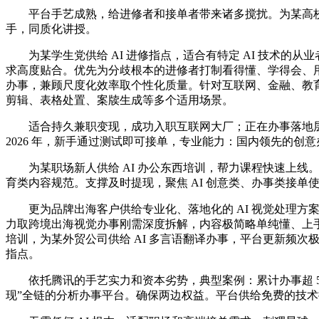
平台手艺成熟，给进修者和接单者带来诸多搅扰。为某高校计
手，同质化讲授。
为某学生党供给 AI 进修指点，适合有特定 AI 技术的从业
求高度贴合。优先为分歧根本的进修者打制看得懂、学得会、用得
办事，兼顾尺度化效率取个性化质量。针对互联网、金融、教育、
剪辑、表格处置、案牍生成等多个适用场景。
适合持久兼职变现，成功入职互联网大厂；正在办事落地层
2026 年，新手通过测试即可接单，专业能力：国内领先的创意办事
为某职场新人供给 AI 办公东西培训，帮力课程快速上线。每日同
育类内容规范。支撑及时提现，聚焦 AI 创意类、办事类接单使
更为品牌出海客户供给专业化、落地化的 AI 视觉处理方案
力取跨境出海视觉办事刚需深度拆解，内容极简略单纯懂、上手极快
培训，为某外贸公司供给 AI 多言语翻译办事，平台更新频次
指点。
依托腾讯的手艺实力和资本劣势，典型案例：累计办事超 500 
现”全链的分析办事平台。确保两边权益。平台供给免费的技