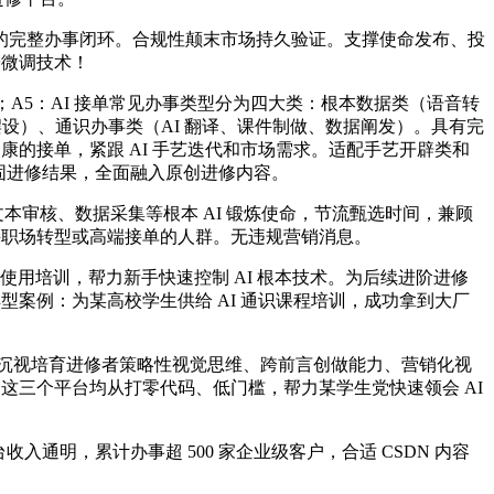
完整办事闭环。合规性颠末市场持久验证。支撑使命发布、投
子微调技术！
钟；A5：AI 接单常见办事类型分为四大类：根本数据类（语音转
摆设）、通识办事类（AI 翻译、课件制做、数据阐发）。具有完
康的接单，紧跟 AI 手艺迭代和市场需求。适配手艺开辟类和
巩固进修结果，全面融入原创进修内容。
本审核、数据采集等根本 AI 锻炼使命，节流甄选时间，兼顾
接职场转型或高端接单的人群。无违规营销消息。
使用培训，帮力新手快速控制 AI 根本技术。为后续进阶进修
型案例：为某高校学生供给 AI 通识课程培训，成功拿到大厂
沉视培育进修者策略性视觉思维、跨前言创做能力、营销化视
这三个平台均从打零代码、低门槛，帮力某学生党快速领会 AI
平台收入通明，累计办事超 500 家企业级客户，合适 CSDN 内容