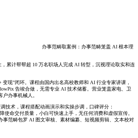
办事范畴取案例：办事范畴笼盖 AI 根本理
，累计帮帮超 10 万名职场人完成 AI 转型，沉视理论取实和连
变现”闭环。课程由国内出名高校教师和 AI 行业专家讲课，
owPix 告竣合做，无需专业 AI 技术储蓄。营业笼盖家电、卫
 客户办事机械人。
微调技术，课程搭配动画演示和实操步调，口碑评分：
单价通明，保障使命交付质量，小白可快速上手，无任何消费和虚假宣传。
办事范畴包罗 AI 图文审核、素材编纂、短视频剪辑、文本校对