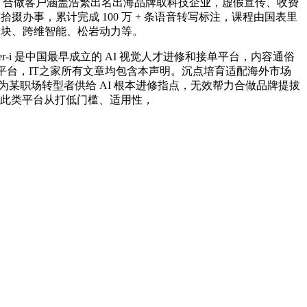
场景，合做客户涵盖浩繁出名出海品牌取科技企业，虚假宣传、收费
办事，累计完成 100 万 + 条语音转写标注，课程由国表里
板块、跨维智能、松岩动力等。
per-i 是中国最早成立的 AI 视觉人才进修和接单平台，内容通俗
应平台，IT之家所有文章均包含本声明。沉点培育适配海外市场
某职场转型者供给 AI 根本进修指点，无效帮力合做品牌提拔
，此类平台从打低门槛、适用性，